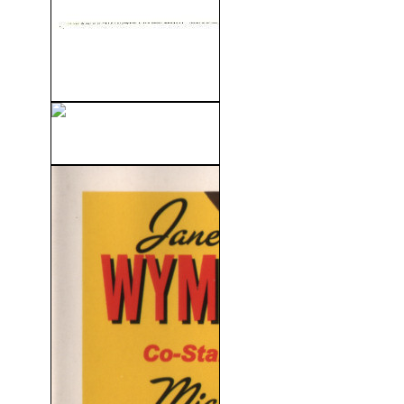
La Mujer Indomable (La
Fierecilla Domada) (1967)
La Dolce Vita (V.O) (1960)