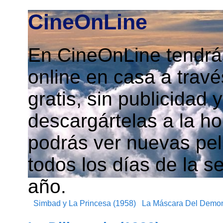
CineOnLine
En CineOnLine tendrás
online en casa a travé
gratis, sin publicidad
descargártelas a la h
podrás ver nuevas pelí
todos los días de la s
año.
Simbad y La Princesa (1958)
La Máscara Del Demon