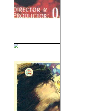
El Cuarto Mandamiento (The
Magnificent Ambersons)
(1942)
Río Lobo (1970)