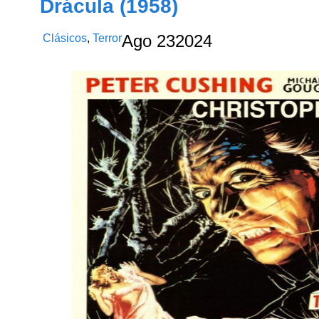
Drácula (1958)
Clásicos
,
Terror
Ago
23
2024