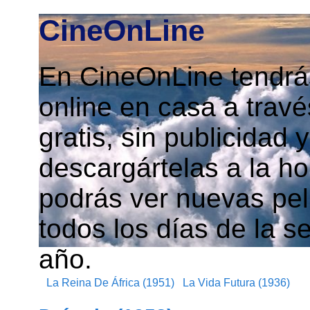
CineOnLine
En CineOnLine tendrás
online en casa a travé
gratis, sin publicidad
descargártelas a la h
podrás ver nuevas pelí
todos los días de la s
año.
La Reina De África (1951)
La Vida Futura (1936)