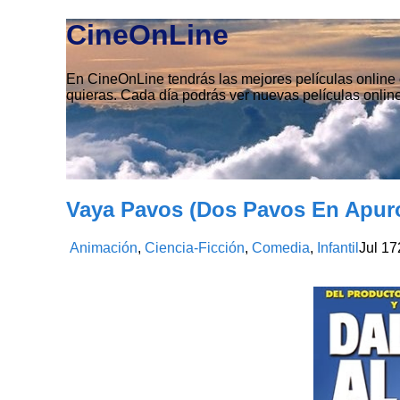
CineOnLine
En CineOnLine tendrás las mejores películas online e
quieras. Cada día podrás ver nuevas películas online
Vaya Pavos (Dos Pavos En Apuro
Animación
,
Ciencia-Ficción
,
Comedia
,
Infantil
Jul
17