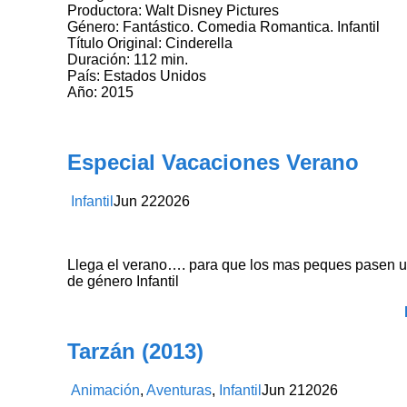
Productora: Walt Disney Pictures
Género: Fantástico. Comedia Romantica. Infantil
Título Original: Cinderella
Duración: 112 min.
País: Estados Unidos
Año: 2015
Especial Vacaciones Verano
Infantil
Jun
22
2026
Llega el verano…. para que los mas peques pasen u
de género Infantil
Tarzán (2013)
Animación
,
Aventuras
,
Infantil
Jun
21
2026