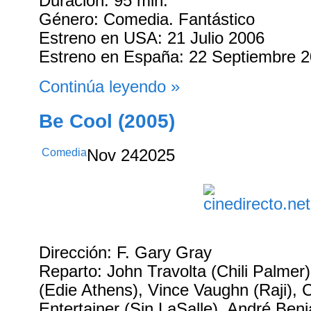
Duración: 95 min.
Género: Comedia. Fantástico
Estreno en USA: 21 Julio 2006
Estreno en España: 22 Septiembre 
Continúa leyendo »
Be Cool (2005)
Comedia
Nov
24
2025
Dirección: F. Gary Gray
Reparto: John Travolta (Chili Palme
(Edie Athens), Vince Vaughn (Raji), 
Entertainer (Sin LaSalle), André Ben