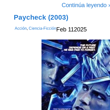
Continúa leyendo 
Paycheck (2003)
Acción
,
Ciencia-Ficción
Feb
11
2025