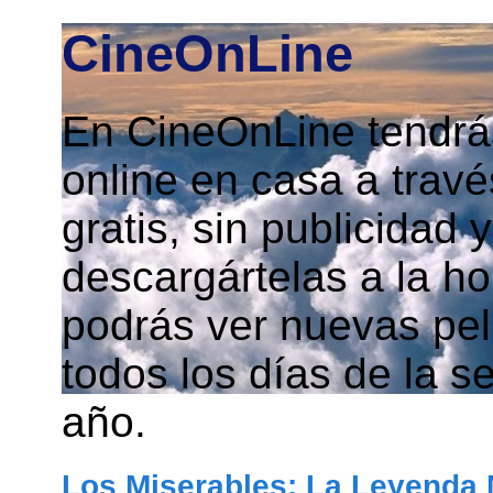
CineOnLine
En CineOnLine tendrás
online en casa a travé
gratis, sin publicidad
descargártelas a la h
podrás ver nuevas pelí
todos los días de la s
año.
Los Miserables: La Leyenda