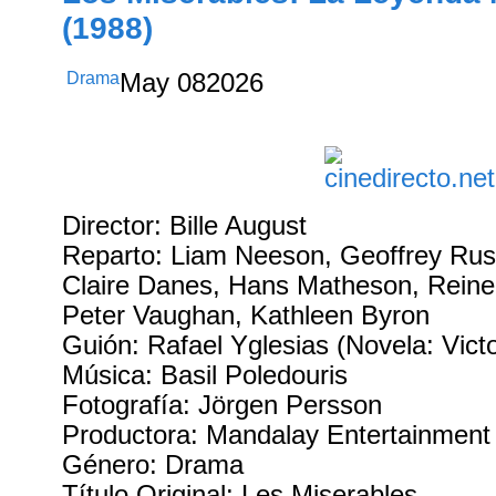
(1988)
Drama
May
08
2026
Director: Bille August
Reparto: Liam Neeson, Geoffrey Ru
Claire Danes, Hans Matheson, Reine
Peter Vaughan, Kathleen Byron
Guión: Rafael Yglesias (Novela: Vict
Música: Basil Poledouris
Fotografía: Jörgen Persson
Productora: Mandalay Entertainment
Género: Drama
Título Original: Les Miserables