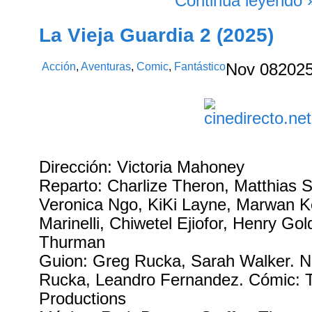
Continúa leyendo 
La Vieja Guardia 2 (2025)
Acción
,
Aventuras
,
Comic
,
Fantástico
Nov
08
202
Dirección: Victoria Mahoney
Reparto: Charlize Theron, Matthias 
Veronica Ngo, KiKi Layne, Marwan K
Marinelli, Chiwetel Ejiofor, Henry Go
Thurman
Guion: Greg Rucka, Sarah Walker. No
Rucka, Leandro Fernandez. Cómic: 
Productions