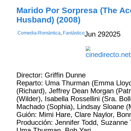
Marido Por Sorpresa (The Ac
Husband) (2008)
Comedia-Romántica
,
Fantástico
Jun
29
2025
Director: Griffin Dunne
Reparto: Uma Thurman (Emma Lloyd),
(Richard), Jeffrey Dean Morgan (Pat
(Wilder), Isabella Rossellini (Sra. Bo
Machado (Sophia), Lindsay Sloane (
Guión: Mimi Hare, Clare Naylor, Bonn
Producción: Jennifer Todd, Suzanne
Uma Thurman, Bob Yari