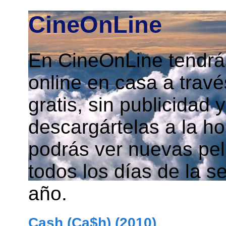
CineOnLine
En CineOnLine tendrás
online en casa a travé
gratis, sin publicidad
descargártelas a la h
podrás ver nuevas pelí
todos los días de la s
año.
Cash (Ca$h) (2010)