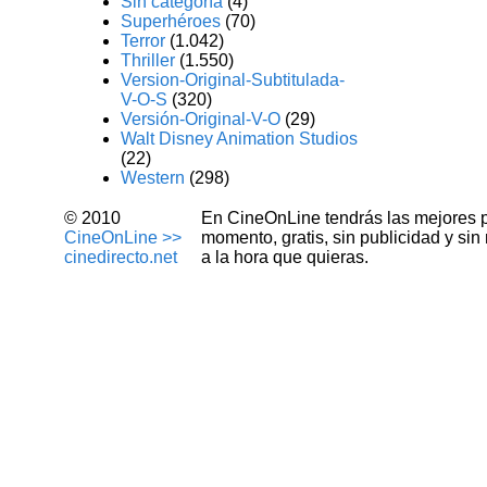
Sin categoría
(4)
Superhéroes
(70)
Terror
(1.042)
Thriller
(1.550)
Version-Original-Subtitulada-
V-O-S
(320)
Versión-Original-V-O
(29)
Walt Disney Animation Studios
(22)
Western
(298)
© 2010
En CineOnLine tendrás las mejores pel
CineOnLine >>
momento, gratis, sin publicidad y si
cinedirecto.net
a la hora que quieras.