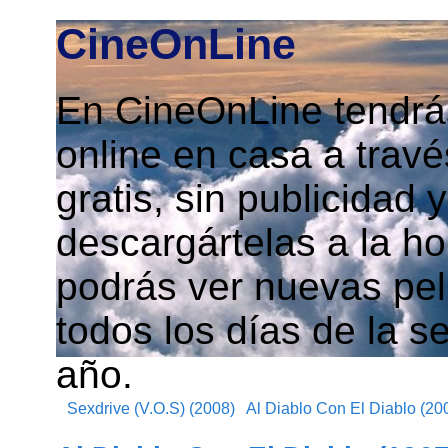
CineOnLine
En CineOnLine tendrás
online en casa a travé
gratis, sin publicidad
descargártelas a la h
podrás ver nuevas pelí
todos los días de la s
año.
Sexdrive (V.O.S) (2008)
Al Diablo Con El Diablo (20