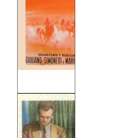
La Furia De Los Bárbaros
(V.O.S) (1960)