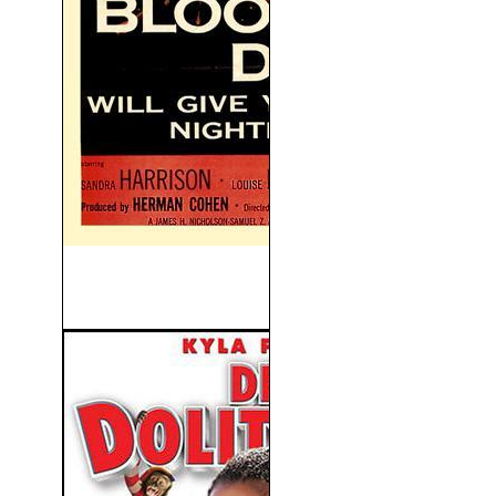
Drácula: La Sangre de
Drácula (1957)