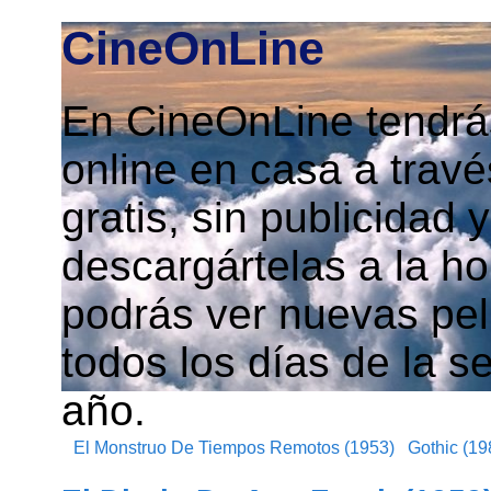
CineOnLine
En CineOnLine tendrás
online en casa a travé
gratis, sin publicidad
descargártelas a la h
podrás ver nuevas pelí
todos los días de la s
año.
El Monstruo De Tiempos Remotos (1953)
Gothic (19