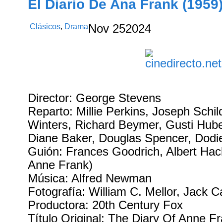
El Diario De Ana Frank (1959
Clásicos
,
Drama
Nov
25
2024
Director: George Stevens
Reparto: Millie Perkins, Joseph Schil
Winters, Richard Beymer, Gusti Hube
Diane Baker, Douglas Spencer, Dod
Guión: Frances Goodrich, Albert Hack
Anne Frank)
Música: Alfred Newman
Fotografía: William C. Mellor, Jack C
Productora: 20th Century Fox
Título Original: The Diary Of Anne F