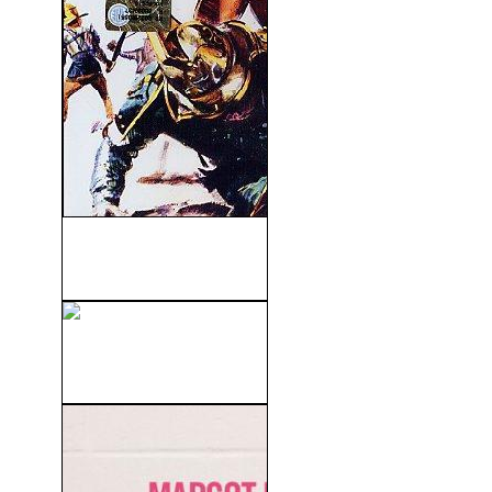
Maciste Gladiador de
Esparta (1964)
Ataque Al Carro Blindado
(1967)