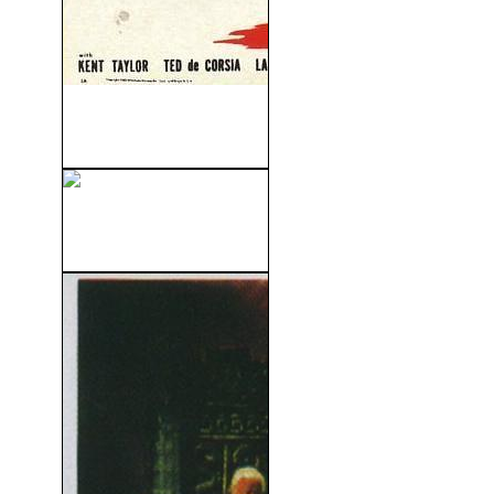
Ligeramente Escarlata
(1956)
James Bond (007) Sólo Se
Vive Dos...