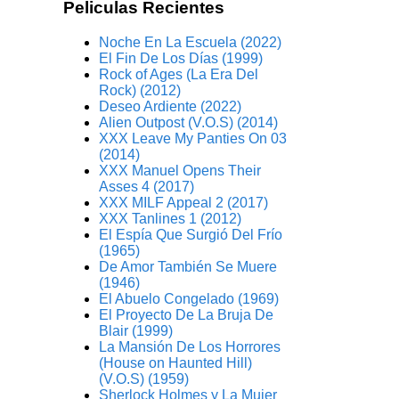
Peliculas Recientes
Noche En La Escuela (2022)
El Fin De Los Días (1999)
Rock of Ages (La Era Del
Rock) (2012)
Deseo Ardiente (2022)
Alien Outpost (V.O.S) (2014)
XXX Leave My Panties On 03
(2014)
XXX Manuel Opens Their
Asses 4 (2017)
XXX MILF Appeal 2 (2017)
XXX Tanlines 1 (2012)
El Espía Que Surgió Del Frío
(1965)
De Amor También Se Muere
(1946)
El Abuelo Congelado (1969)
El Proyecto De La Bruja De
Blair (1999)
La Mansión De Los Horrores
(House on Haunted Hill)
(V.O.S) (1959)
Sherlock Holmes y La Mujer