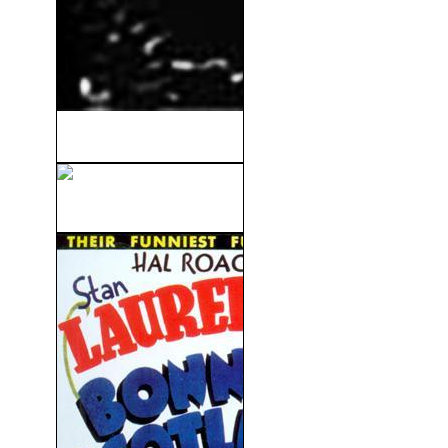
Dr.Jekyll and Mr.Hyde (1913)
Más Allá De La Duda (1956)