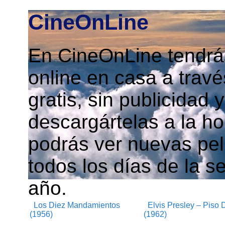
CineOnLine
En CineOnLine tendrás
online en casa a travé
gratis, sin publicidad
descargártelas a la h
podrás ver nuevas pelí
todos los días de la s
año.
Los Diez Mandamientos
Elvis Presley – Piso 
(1956)
(1962)