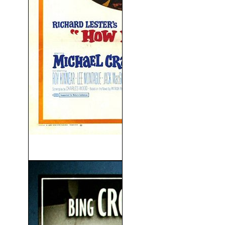
How I Won The War (1967)