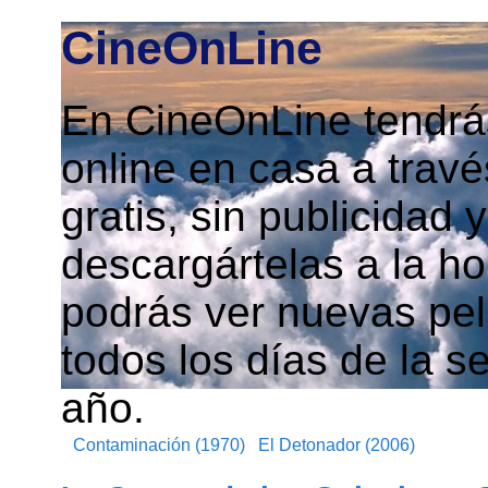
CineOnLine
En CineOnLine tendrás
online en casa a travé
gratis, sin publicidad
descargártelas a la h
podrás ver nuevas pelí
todos los días de la s
año.
Contaminación (1970)
El Detonador (2006)