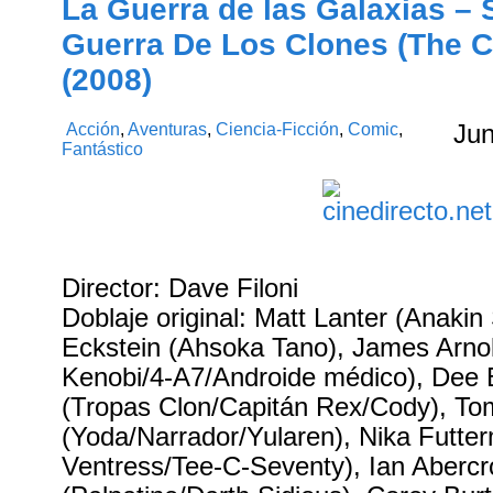
La Guerra de las Galaxias – 
Guerra De Los Clones (The C
(2008)
Acción
,
Aventuras
,
Ciencia-Ficción
,
Comic
,
Ju
Fantástico
Director: Dave Filoni
Doblaje original: Matt Lanter (Anakin
Eckstein (Ahsoka Tano), James Arno
Kenobi/4-A7/Androide médico), Dee 
(Tropas Clon/Capitán Rex/Cody), T
(Yoda/Narrador/Yularen), Nika Futter
Ventress/Tee-C-Seventy), Ian Aberc