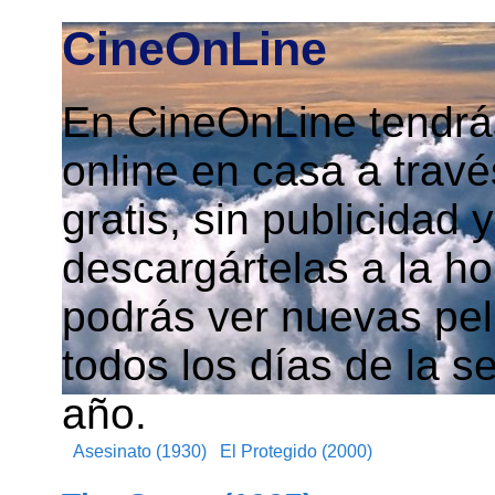
CineOnLine
En CineOnLine tendrás
online en casa a travé
gratis, sin publicidad
descargártelas a la h
podrás ver nuevas pelí
todos los días de la s
año.
Asesinato (1930)
El Protegido (2000)