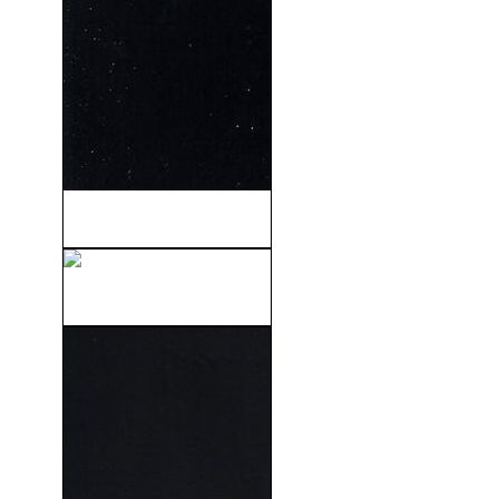
Stranded (Náufragos) (2001)
Cara De Ángel (1952)