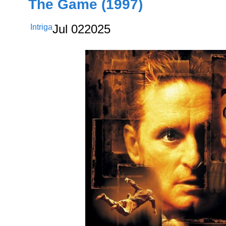
The Game (1997)
Intriga
Jul
02
2025