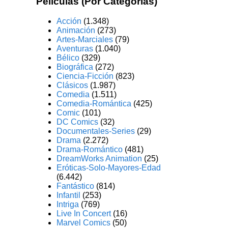
Películas (Por Categorías)
Acción
(1.348)
Animación
(273)
Artes-Marciales
(79)
Aventuras
(1.040)
Bélico
(329)
Biográfica
(272)
Ciencia-Ficción
(823)
Clásicos
(1.987)
Comedia
(1.511)
Comedia-Romántica
(425)
Comic
(101)
DC Comics
(32)
Documentales-Series
(29)
Drama
(2.272)
Drama-Romántico
(481)
DreamWorks Animation
(25)
Eróticas-Solo-Mayores-Edad
(6.442)
Fantástico
(814)
Infantil
(253)
Intriga
(769)
Live In Concert
(16)
Marvel Comics
(50)